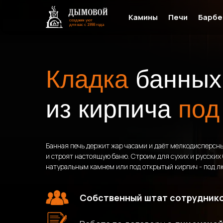
Камины
Печи
Барбе
создаем уют
для вас с 1998 года
Кладка
банных
из кирпича
под
Банная печь держит жар часами и даёт мелкодисперсны
и строят настоящую баню. Строим для сухих и русских 
натуральным камнем или под открытый кирпич - под лю
Собственный штат сотрудник