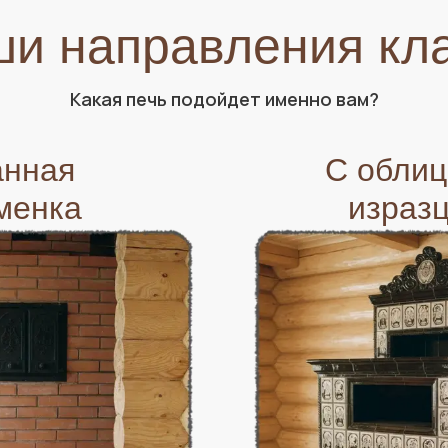
и направления кл
Какая печь подойдет именно вам?
анная
С облиц
менка
израз