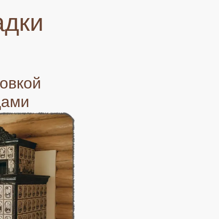
адки
овкой
цами