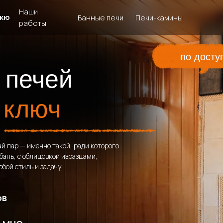
Наши
кю
Банные печи
Печи-камины
работы
по досту
 печей
 ключ
й пар — именно такой, ради которого
бань, с облицовкой изразцами,
бой стиль и задачу.
ов