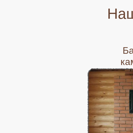
Наш
Б
ка