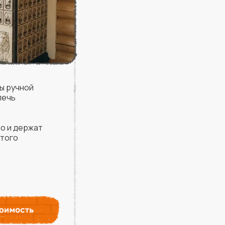
ы ручной
печь
о и держат
ытого