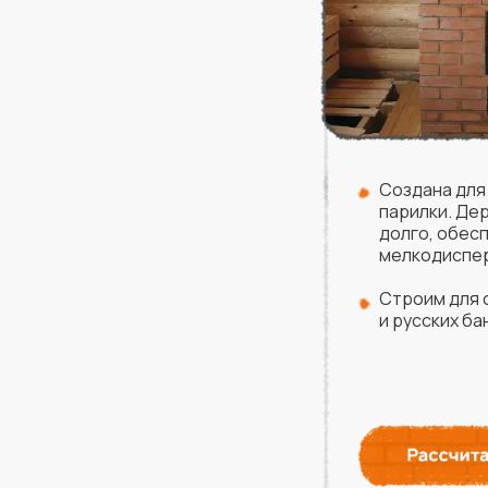
Создана для
парилки. Де
долго, обес
мелкодиспер
Строим для 
и русских ба