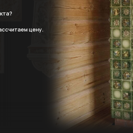
екта?
ассчитаем цену.