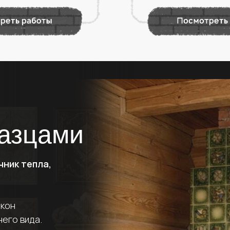
азцами
чник тепла,
икон
его вида.